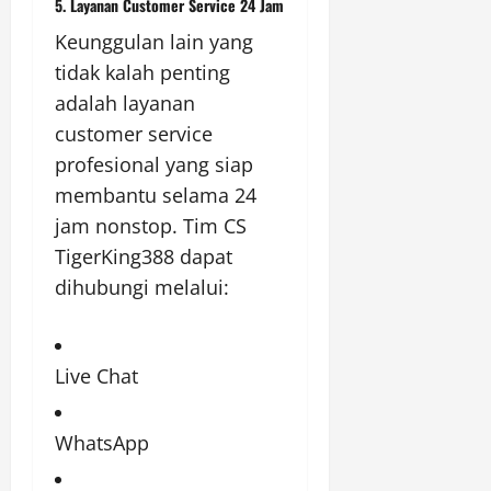
5. Layanan Customer Service 24 Jam
Keunggulan lain yang
tidak kalah penting
adalah layanan
customer service
profesional yang siap
membantu selama 24
jam nonstop. Tim CS
TigerKing388 dapat
dihubungi melalui:
Live Chat
WhatsApp