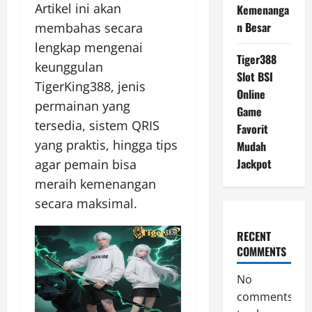
Artikel ini akan
Kemenanga
n Besar
membahas secara
lengkap mengenai
Tiger388
keunggulan
Slot BSI
TigerKing388, jenis
Online
permainan yang
Game
tersedia, sistem QRIS
Favorit
yang praktis, hingga tips
Mudah
Jackpot
agar pemain bisa
meraih kemenangan
secara maksimal.
RECENT
COMMENTS
No
comments