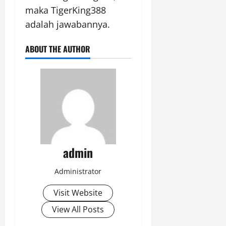
maka TigerKing388
adalah jawabannya.
ABOUT THE AUTHOR
admin
Administrator
Visit Website
View All Posts