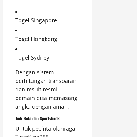
Togel Singapore
Togel Hongkong
Togel Sydney
Dengan sistem
perhitungan transparan
dan result resmi,
pemain bisa memasang
angka dengan aman.
Judi Bola dan Sportsbook
Untuk pecinta olahraga,