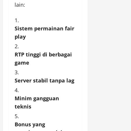
lain:
Sistem permainan fair
play
RTP tinggi di berbagai
game
Server stabil tanpa lag
Minim gangguan
teknis
Bonus yang