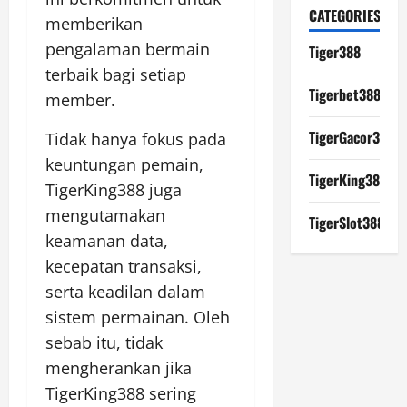
CATEGORIES
memberikan
pengalaman bermain
Tiger388
terbaik bagi setiap
Tigerbet388
member.
TigerGacor388
Tidak hanya fokus pada
keuntungan pemain,
TigerKing388
TigerKing388 juga
mengutamakan
TigerSlot388
keamanan data,
kecepatan transaksi,
serta keadilan dalam
sistem permainan. Oleh
sebab itu, tidak
mengherankan jika
TigerKing388 sering