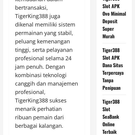
Slot APK
bertransaksi,
Ovo Minimal
TigerKing388 juga
Deposit
dikenal memiliki sistem
Super
permainan yang stabil,
Murah
peluang kemenangan
tinggi, serta pelayanan
Tiger388
Slot APK
profesional selama 24
Dana Situs
jam penuh. Dengan
Terpercaya
kombinasi teknologi
Tanpa
canggih dan manajemen
Penipuan
profesional,
TigerKing388 sukses
Tiger388
menarik perhatian
Slot
SeaBank
ribuan pemain dari
Online
berbagai kalangan.
Terbaik