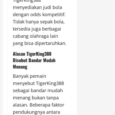
TigerKing388
menyediakan judi bola
dengan odds kompetitif.
Tidak hanya sepak bola,
tersedia juga berbagai
cabang olahraga lain
yang bisa dipertaruhkan.
Alasan TigerKing388
Disebut Bandar Mudah
Menang
Banyak pemain
menyebut TigerKing388
sebagai bandar mudah
menang bukan tanpa
alasan. Beberapa faktor
pendukungnya antara