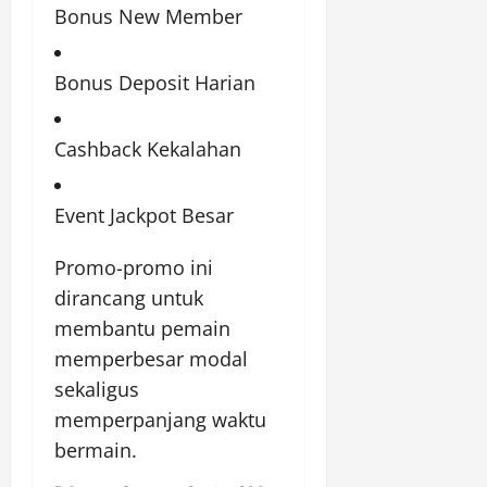
Bonus New Member
Bonus Deposit Harian
Cashback Kekalahan
Event Jackpot Besar
Promo-promo ini
dirancang untuk
membantu pemain
memperbesar modal
sekaligus
memperpanjang waktu
bermain.