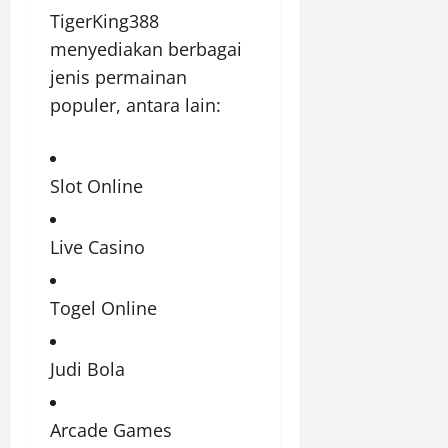
TigerKing388
menyediakan berbagai
jenis permainan
populer, antara lain:
Slot Online
Live Casino
Togel Online
Judi Bola
Arcade Games