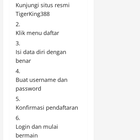
Kunjungi situs resmi
TigerKing388
Klik menu daftar
Isi data diri dengan
benar
Buat username dan
password
Konfirmasi pendaftaran
Login dan mulai
bermain