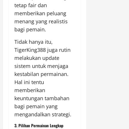
tetap fair dan
memberikan peluang
menang yang realistis
bagi pemain.
Tidak hanya itu,
TigerKing388 juga rutin
melakukan update
sistem untuk menjaga
kestabilan permainan.
Hal ini tentu
memberikan
keuntungan tambahan
bagi pemain yang
mengandalkan strategi.
3. Pilihan Permainan Lengkap