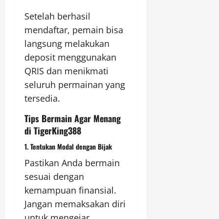
Setelah berhasil
mendaftar, pemain bisa
langsung melakukan
deposit menggunakan
QRIS dan menikmati
seluruh permainan yang
tersedia.
Tips Bermain Agar Menang
di TigerKing388
1. Tentukan Modal dengan Bijak
Pastikan Anda bermain
sesuai dengan
kemampuan finansial.
Jangan memaksakan diri
untuk mengejar