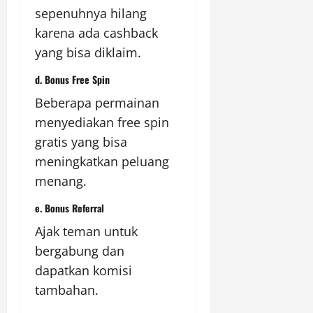
sepenuhnya hilang
karena ada cashback
yang bisa diklaim.
d. Bonus Free Spin
Beberapa permainan
menyediakan free spin
gratis yang bisa
meningkatkan peluang
menang.
e. Bonus Referral
Ajak teman untuk
bergabung dan
dapatkan komisi
tambahan.