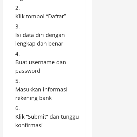
Klik tombol “Daftar”
Isi data diri dengan
lengkap dan benar
Buat username dan
password
Masukkan informasi
rekening bank
Klik “Submit” dan tunggu
konfirmasi