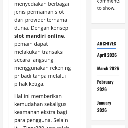
comments
menyediakan berbagai
to show.
jenis permainan slot
dari provider ternama
dunia. Dengan konsep
slot mandiri online
,
ARCHIVES
pemain dapat
melakukan transaksi
April 2026
secara langsung
menggunakan rekening
March 2026
pribadi tanpa melalui
February
pihak ketiga.
2026
Hal ini memberikan
January
kemudahan sekaligus
2026
keamanan ekstra bagi
para pengguna. Selain