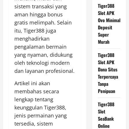
Tiger388
sistem transaksi yang
Slot APK
aman hingga bonus
Ovo Minimal
gratis melimpah. Selain
Deposit
itu, Tiger388 juga
Super
menghadirkan
Murah
pengalaman bermain
yang nyaman, didukung
Tiger388
Slot APK
oleh teknologi modern
Dana Situs
dan layanan profesional.
Terpercaya
Artikel ini akan
Tanpa
Penipuan
membahas secara
lengkap tentang
Tiger388
keunggulan Tiger388,
Slot
jenis permainan yang
SeaBank
tersedia, sistem
Online