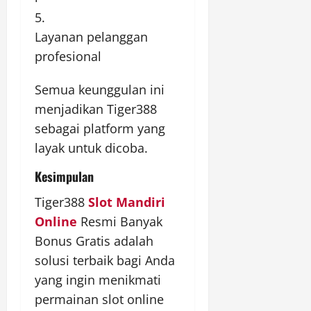
Layanan pelanggan
profesional
Semua keunggulan ini
menjadikan Tiger388
sebagai platform yang
layak untuk dicoba.
Kesimpulan
Tiger388
Slot Mandiri
Online
Resmi Banyak
Bonus Gratis adalah
solusi terbaik bagi Anda
yang ingin menikmati
permainan slot online