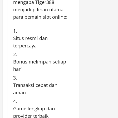
mengapa Tiger388
menjadi pilihan utama
para pemain slot online:
Situs resmi dan
terpercaya
Bonus melimpah setiap
hari
Transaksi cepat dan
aman
Game lengkap dari
provider terbaik