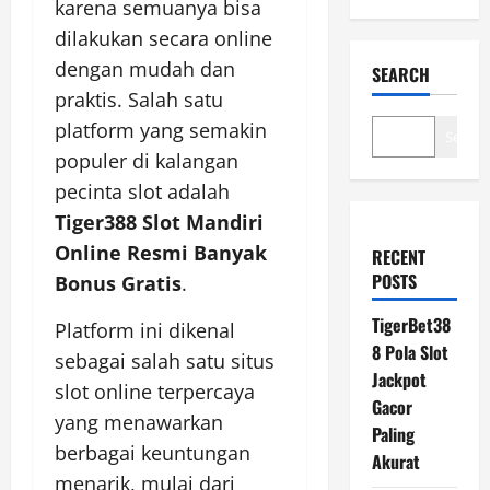
karena semuanya bisa
dilakukan secara online
dengan mudah dan
SEARCH
praktis. Salah satu
platform yang semakin
Search
populer di kalangan
pecinta slot adalah
Tiger388 Slot Mandiri
Online Resmi Banyak
RECENT
POSTS
Bonus Gratis
.
TigerBet38
Platform ini dikenal
8 Pola Slot
sebagai salah satu situs
Jackpot
slot online terpercaya
Gacor
yang menawarkan
Paling
berbagai keuntungan
Akurat
menarik, mulai dari