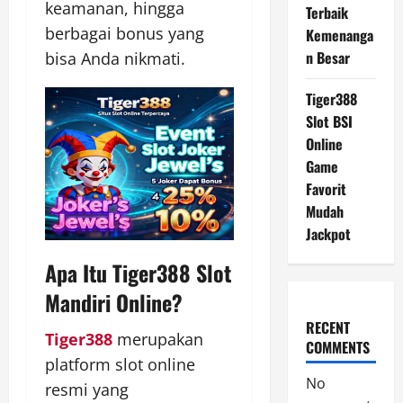
keamanan, hingga
Terbaik
berbagai bonus yang
Kemenanga
n Besar
bisa Anda nikmati.
Tiger388
Slot BSI
Online
Game
Favorit
Mudah
Jackpot
Apa Itu Tiger388 Slot
Mandiri Online?
RECENT
Tiger388
merupakan
COMMENTS
platform slot online
No
resmi yang