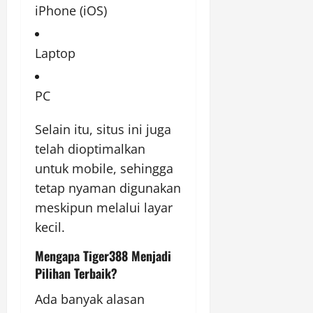
iPhone (iOS)
Laptop
PC
Selain itu, situs ini juga
telah dioptimalkan
untuk mobile, sehingga
tetap nyaman digunakan
meskipun melalui layar
kecil.
Mengapa Tiger388 Menjadi
Pilihan Terbaik?
Ada banyak alasan