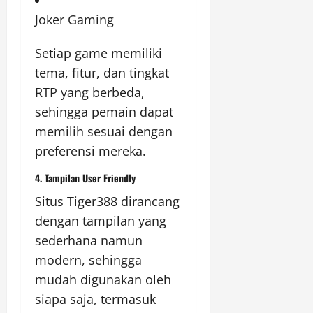
Joker Gaming
Setiap game memiliki
tema, fitur, dan tingkat
RTP yang berbeda,
sehingga pemain dapat
memilih sesuai dengan
preferensi mereka.
4. Tampilan User Friendly
Situs Tiger388 dirancang
dengan tampilan yang
sederhana namun
modern, sehingga
mudah digunakan oleh
siapa saja, termasuk