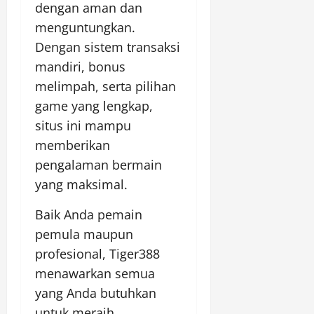
dengan aman dan
menguntungkan.
Dengan sistem transaksi
mandiri, bonus
melimpah, serta pilihan
game yang lengkap,
situs ini mampu
memberikan
pengalaman bermain
yang maksimal.
Baik Anda pemain
pemula maupun
profesional, Tiger388
menawarkan semua
yang Anda butuhkan
untuk meraih